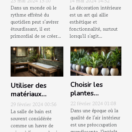
23 mai 2024 13:10
14 mai 2024 14:52
pour apaiser
logement à
Dans un monde où le
La décoration intérieure
rythme effréné du
est un art qui allie
l'atmosphère de
Vevey : conseils
quotidien peut s’avérer
esthétique et
votre chambre
de décoration
étourdissant, il est
fonctionnalité, surtout
intérieure
primordial de se créer...
lorsqu'il s'agit...
Choisir les
Utiliser des
plantes
matériaux
d'intérieur
écoresponsables
22 février 2024 01:08
29 février 2024 00:56
idéales pour
pour une touche
Dans une époque où la
La salle de bain est
qualité de l'air intérieur
purifier l'air
souvent considérée
écologique dans
est une préoccupation
comme un havre de
la salle de bain
grandissante, l'intérêt