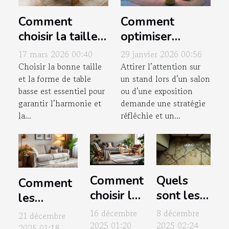
Comment
Comment
choisir la taille
optimiser
et la forme
l'agencement
17 mars 2026 00:40
29 janvier 2026 00:56
idéale de votre
de votre stand
Choisir la bonne taille
Attirer l’attention sur
et la forme de table
un stand lors d’un salon
table basse ?
pour maximiser
basse est essentiel pour
ou d’une exposition
l'attraction ?
garantir l’harmonie et
demande une stratégie
la...
réfléchie et un...
Comment
Quels
Comment
choisir la
sont les
les
housse
risques
housses
16 décembre
8 décembre
21 décembre
idéale
des
2025 01:20
2025 02:24
de canapé
2025 01:18