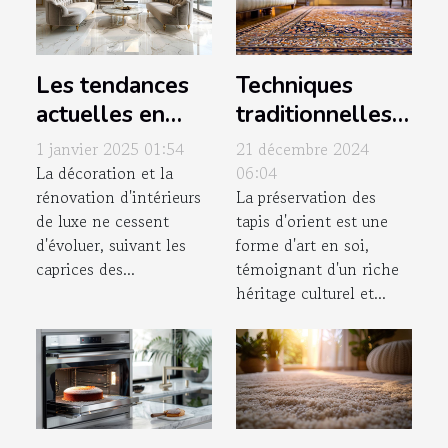
Les tendances
Techniques
actuelles en
traditionnelles
rénovation et
de nettoyage
1 janvier 2025 01:54
21 décembre 2024
décoration
pour tapis
La décoration et la
06:04
rénovation d'intérieurs
La préservation des
d'intérieurs de
d'orient et leur
de luxe ne cessent
tapis d'orient est une
luxe
importance
d'évoluer, suivant les
forme d'art en soi,
caprices des...
témoignant d'un riche
héritage culturel et...