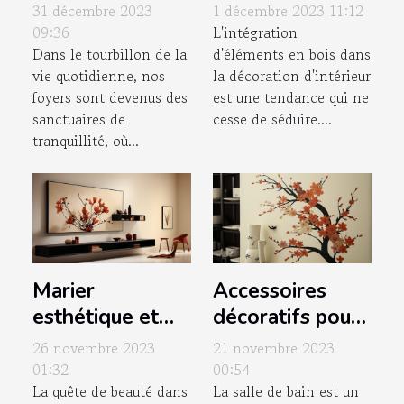
plantes
patères en bois
31 décembre 2023
1 décembre 2023 11:12
d'intérieur dans
dans votre
09:36
L'intégration
Dans le tourbillon de la
d'éléments en bois dans
votre routine de
décoration
vie quotidienne, nos
la décoration d'intérieur
nettoyage
intérieure
foyers sont devenus des
est une tendance qui ne
sanctuaires de
cesse de séduire....
tranquillité, où...
Marier
Accessoires
esthétique et
décoratifs pour
fonctionnalité :
personnaliser
26 novembre 2023
21 novembre 2023
l'art de la
votre WC
01:32
00:54
La quête de beauté dans
La salle de bain est un
décoration
japonais