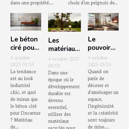
accueillant
dans une propriété....
choix d'un peignoir de...
Le béton
Le
Les
ciré pour
pouvoir
matériaux
un look
des
recyclés
4 octobre
4 octobre
4 octobre 2023
industriel
miroirs
2023 05:53
pour une
2023 05:53
05:53
La tendance
Quand on
chic
pour
Dans une
décoration
est au look
parle de
époque où le
agrandir
originale
industriel
décorer et
développement
vos
chic, et quoi
d'aménager un
durable est
espaces
de mieux que
espace,
devenu
le béton ciré
l'ingéniosité
essentiel,
pour l'incarner
et la créativité
utiliser des
? Matériau
sont toujours
matériaux
de...
de mise....
recyclés pour