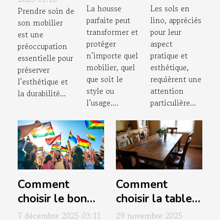
La housse
Les sols en
pour
produits
Prendre soin de
relax
parfaite peut
lino, appréciés
son mobilier
chaque
chimiques
préservent
transformer et
pour leur
est une
style de
sur les
votre
protéger
aspect
préoccupation
mobilier ?
sols en
mobilier ?
n’importe quel
pratique et
essentielle pour
lino ?
mobilier, quel
esthétique,
préserver
que soit le
requièrent une
l’esthétique et
style ou
attention
la durabilité...
l’usage....
particulière...
Comment
Comment
choisir le bon
choisir la table à
drapeau pour
manger parfaite
7 décembre 2025 03:11
29 novembre 2025