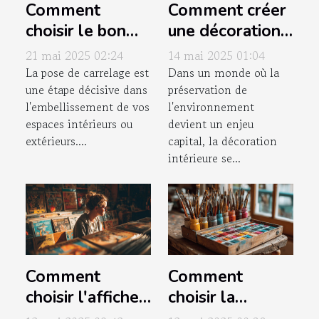
Comment
Comment créer
choisir le bon
une décoration
mortier pour
intérieure
21 mai 2025 02:24
14 mai 2025 01:04
vos joints de
écoresponsable
La pose de carrelage est
Dans un monde où la
une étape décisive dans
préservation de
carrelage
l'embellissement de vos
l'environnement
espaces intérieurs ou
devient un enjeu
extérieurs....
capital, la décoration
intérieure se...
Comment
Comment
choisir l'affiche
choisir la
parfaite pour
meilleure