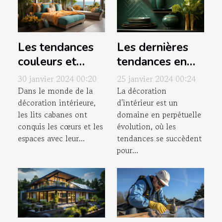
Les tendances
Les dernières
couleurs et
tendances en
thèmes pour
matière de
30 janvier 2024 00:20
25 janvier 2024 00:24
personnaliser un
carrelage pour
Dans le monde de la
La décoration
décoration intérieure,
d'intérieur est un
lit cabane en
rafraîchir votre
les lits cabanes ont
domaine en perpétuelle
2023
intérieur
conquis les cœurs et les
évolution, où les
espaces avec leur...
tendances se succèdent
pour...