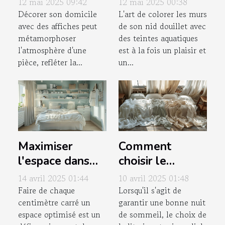
12 mai 2025 09:42
12 mai 2025 00:38
chaque pièce de
peinture
Décorer son domicile
L'art de colorer les murs
avec des affiches peut
de son nid douillet avec
votre maison
aquarelle pour
métamorphoser
des teintes aquatiques
votre maison
l'atmosphère d'une
est à la fois un plaisir et
pièce, refléter la...
un...
Maximiser
Comment
l'espace dans
choisir le
une petite
meilleur
14 avril 2025 01:44
10 avril 2025 01:48
chambre :
grammage pour
Faire de chaque
Lorsqu'il s'agit de
centimètre carré un
garantir une bonne nuit
astuces et
votre housse de
espace optimisé est un
de sommeil, le choix de
conseils
couette en lin