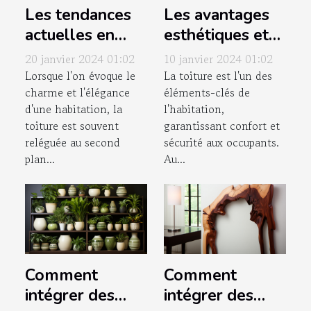
Les tendances
Les avantages
actuelles en
esthétiques et
matière de
protecteurs du
20 janvier 2024 01:02
10 janvier 2024 01:02
toitures et leur
démoussage de
Lorsque l'on évoque le
La toiture est l'un des
charme et l'élégance
éléments-clés de
impact sur
toiture
d'une habitation, la
l'habitation,
l'esthétique de
toiture est souvent
garantissant confort et
la maison
reléguée au second
sécurité aux occupants.
plan...
Au...
Comment
Comment
intégrer des
intégrer des