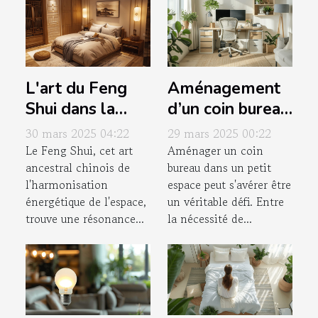
L'art du Feng
Aménagement
Shui dans la
d’un coin bureau
chambre à
fonctionnel
30 mars 2025 04:22
29 mars 2025 00:22
coucher pour un
dans un petit
Le Feng Shui, cet art
Aménager un coin
ancestral chinois de
bureau dans un petit
sommeil
espace solutions
l'harmonisation
espace peut s'avérer être
réparateur
pratiques et
énergétique de l'espace,
un véritable défi. Entre
esthétiques
trouve une résonance...
la nécessité de...