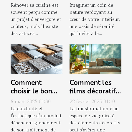
votre cuisine à
entretien
Rénover sa cuisine est
Imaginer un coin de
souvent perçu comme
nature verdoyant au
petit budget
excessif
un projet d'envergure et
cœur de votre intérieur,
coûteux, mais il existe
une oasis de sérénité
des astuces...
qui invite à la...
Comment
Comment les
choisir le bon
films décoratifs
traitement de
peuvent
8 mars 2025 01:30
22 février 2025 01:10
surface pour
métamorphoser
La durabilité et
La transformation d'un
l'esthétique d'un produit
espace de vie grâce à
différents
votre intérieur
dépendent grandement
des éléments décoratifs
matériaux
de son traitement de
peut s'avérer une