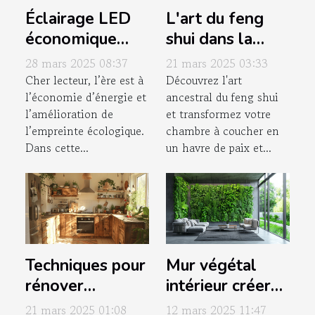
Éclairage LED
L'art du feng
économique
shui dans la
pour la maison
chambre à
28 mars 2025 08:37
21 mars 2025 03:33
sélection et
coucher secrets
Cher lecteur, l’ère est à
Découvrez l'art
l’économie d’énergie et
ancestral du feng shui
astuces
pour une
l’amélioration de
et transformez votre
d'installation
harmonie et une
l’empreinte écologique.
chambre à coucher en
détente absolue
Dans cette...
un havre de paix et...
Techniques pour
Mur végétal
rénover
intérieur créer
efficacement
votre oasis sans
21 mars 2025 01:08
12 mars 2025 11:47