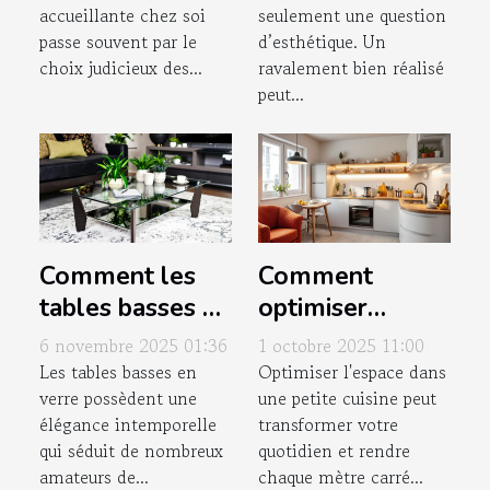
accueillante chez soi
seulement une question
passe souvent par le
d’esthétique. Un
choix judicieux des...
ravalement bien réalisé
peut...
Comment les
Comment
tables basses en
optimiser
verre
l'espace dans
6 novembre 2025 01:36
1 octobre 2025 11:00
transforment-
une petite
Les tables basses en
Optimiser l'espace dans
verre possèdent une
une petite cuisine peut
elles votre
cuisine ?
élégance intemporelle
transformer votre
espace de vie ?
qui séduit de nombreux
quotidien et rendre
amateurs de...
chaque mètre carré...