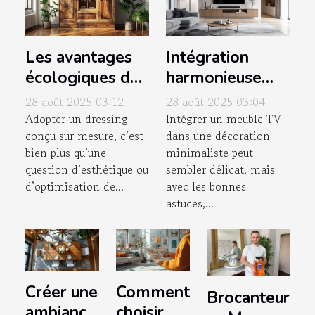
Les avantages
Intégration
écologiques des
harmonieuse
dressings
d'un meuble TV
28 août 2025 03:12
28 août 2025 03:04
conçus sur
dans une
Adopter un dressing
Intégrer un meuble TV
conçu sur mesure, c’est
dans une décoration
mesure
décoration
bien plus qu’une
minimaliste peut
minimaliste
question d’esthétique ou
sembler délicat, mais
d’optimisation de...
avec les bonnes
astuces,...
Créer une
Comment
Brocanteur
ambiance
choisir