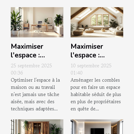
Maximiser
Maximiser
l'espace :
l'espace :
techniques et
transformer
25 septembre 2025
10 septembre 2025
astuces
votre grenier en
00:36
01:40
Optimiser l'espace à la
Aménager les combles
d'optimisation
lieu habitable ?
maison ou au travail
pour en faire un espace
n'est jamais une tâche
habitable séduit de plus
aisée, mais avec des
en plus de propriétaires
techniques adaptées...
en quête de...