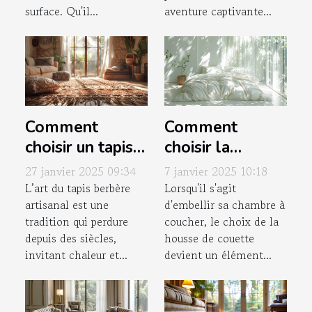
surface. Qu'il...
aventure captivante...
Comment
Comment
choisir un tapis
choisir la
berbère
meilleure
27 janvier 2025 09:34
7 janvier 2025 10:18
artisanal pour
housse de
L’art du tapis berbère
Lorsqu'il s'agit
artisanal est une
d'embellir sa chambre à
votre intérieur
couette
tradition qui perdure
coucher, le choix de la
140x200 pour
depuis des siècles,
housse de couette
votre chambre
invitant chaleur et...
devient un élément...