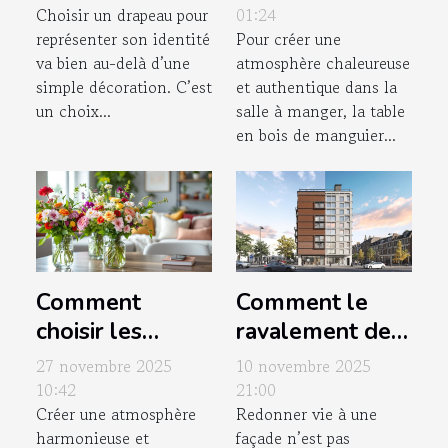
représenter
en bois de
Choisir un drapeau pour
01:24
représenter son identité
Pour créer une
votre identité?
manguier ?
va bien au-delà d’une
atmosphère chaleureuse
simple décoration. C’est
et authentique dans la
un choix...
salle à manger, la table
en bois de manguier...
Comment
Comment le
choisir les
ravalement de
meilleures
façade peut
27 novembre 2025
10 novembre 2025
compositions
augmenter la
10:42
21:00
Créer une atmosphère
Redonner vie à une
florales pour
valeur de votre
harmonieuse et
façade n’est pas
votre intérieur ?
propriété?