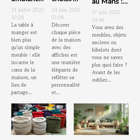
au Mans :
unique
des
Jessy
31 juillet 2025
24 juin 2025
17 juin 2025
avec
affiches
10:28
01:06
Jeulin, la
14:46
La table à
Décorer
votre
pour
Vous avez des
référence
manger est
chaque pièce
table à
chaque
meubles, objets
locale !
bien plus
de la maison
anciens ou
manger
pièce de
qu’un simple
avec des
bibelots dont
la maison
meuble : elle
affiches est
vous ne savez
incarne le
une manière
plus quoi faire ?
cœur de la
élégante de
Avant de les
maison, un
refléter sa
oublier...
lieu de
personnalité
partage...
et...