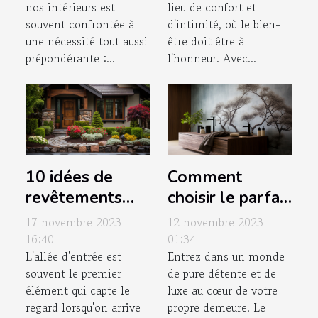
nos intérieurs est
lieu de confort et
pratique
souvent confrontée à
d'intimité, où le bien-
une nécessité tout aussi
être doit être à
prépondérante :...
l'honneur. Avec...
10 idées de
Comment
revêtements
choisir le parfait
pour
peignoir de bain
17 novembre 2023
12 novembre 2023
métamorphoser
de luxe pour une
16:40
01:34
L'allée d'entrée est
Entrez dans un monde
votre allée
expérience spa à
souvent le premier
de pure détente et de
d'entrée en un
domicile
élément qui capte le
luxe au cœur de votre
chemin
regard lorsqu'on arrive
propre demeure. Le