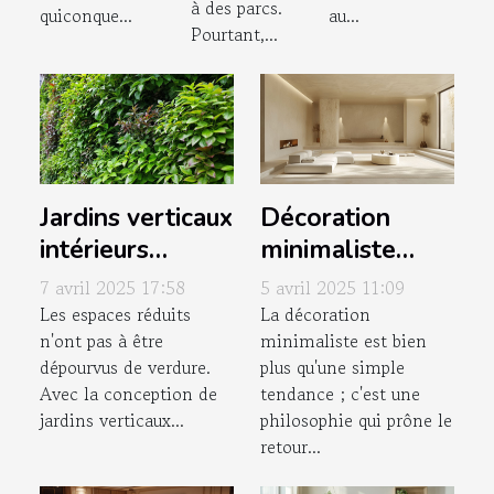
à des parcs.
quiconque...
au...
Pourtant,...
Jardins verticaux
Décoration
intérieurs
minimaliste
conception et
secrets pour un
7 avril 2025 17:58
5 avril 2025 11:09
entretien d'un
style épuré et
Les espaces réduits
La décoration
n'ont pas à être
minimaliste est bien
mur végétal
contemporain
dépourvus de verdure.
plus qu'une simple
pour espaces
Avec la conception de
tendance ; c'est une
réduits
jardins verticaux...
philosophie qui prône le
retour...