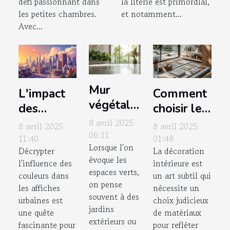
défi passionnant dans
la literie est primordial,
les petites chambres.
et notamment...
Avec...
Mur
L'impact
Comment
végétal
des
choisir les
intérieur
couleurs
meilleurs
8 avril 2025
8 avril 2025
8 avril 2025
créer une
06:11
dans les
matériaux
11:40
01:48
Lorsque l'on
oasis de
Décrypter
La décoration
posters de
pour votre
évoque les
verdure
l'influence des
intérieure est
villes pour
décoration
espaces verts,
couleurs dans
un art subtil qui
chez soi
l'ambiance
intérieure
on pense
les affiches
nécessite un
d'une
souvent à des
urbaines est
choix judicieux
jardins
pièce
une quête
de matériaux
extérieurs ou
fascinante pour
pour refléter