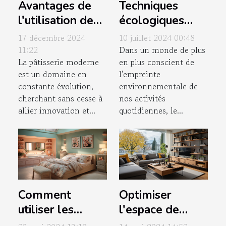
Avantages de
Techniques
l'utilisation des
écologiques
fours combinés
pour le
17 décembre 2024
10 juillet 2024 00:48
vapeur pour la
nettoyage en
11:22
Dans un monde de plus
La pâtisserie moderne
en plus conscient de
pâtisserie
profondeur des
est un domaine en
l'empreinte
moderne
tapis
constante évolution,
environnementale de
cherchant sans cesse à
nos activités
allier innovation et...
quotidiennes, le...
Comment
Optimiser
utiliser les
l'espace de
couleurs pastel
votre nouveau