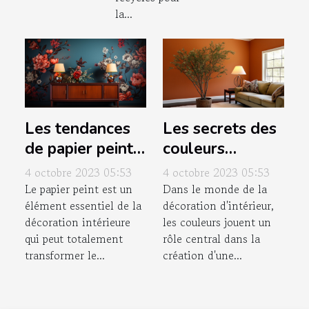
la...
Les tendances
Les secrets des
de papier peint
couleurs
pour dynamiser
chaudes pour
4 octobre 2023 05:53
4 octobre 2023 05:53
votre intérieur
une ambiance
Le papier peint est un
Dans le monde de la
élément essentiel de la
décoration d'intérieur,
cosy
décoration intérieure
les couleurs jouent un
qui peut totalement
rôle central dans la
transformer le...
création d'une...