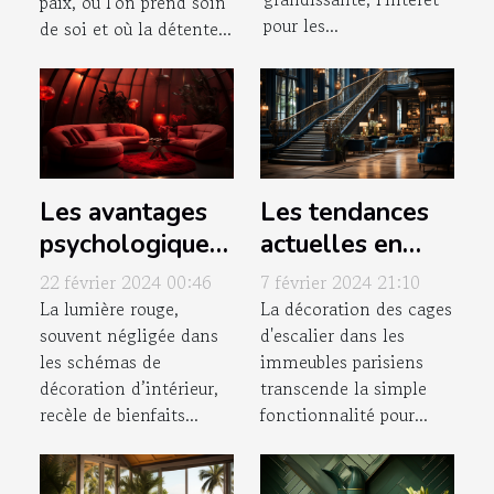
paix, où l'on prend soin
pour les...
de soi et où la détente...
Les avantages
Les tendances
psychologiques
actuelles en
de la lumière
matière de
22 février 2024 00:46
7 février 2024 21:10
rouge dans la
décoration pour
La lumière rouge,
La décoration des cages
souvent négligée dans
d'escalier dans les
décoration
les cages
les schémas de
immeubles parisiens
d’intérieur
d'escalier dans
décoration d’intérieur,
transcende la simple
les immeubles
recèle de bienfaits...
fonctionnalité pour...
parisiens