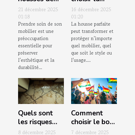
canapé relax
housse idéale
21 décembre 2025
16 décembre 2025
préservent
pour chaque
01:18
01:20
Prendre soin de son
La housse parfaite
votre mobilier
style de
mobilier est une
peut transformer et
?
mobilier ?
préoccupation
protéger n’importe
essentielle pour
quel mobilier, quel
préserver
que soit le style ou
l’esthétique et la
l’usage....
durabilité...
Quels sont
Comment
les risques
choisir le bon
des produits
drapeau pour
8 décembre 2025
7 décembre 2025