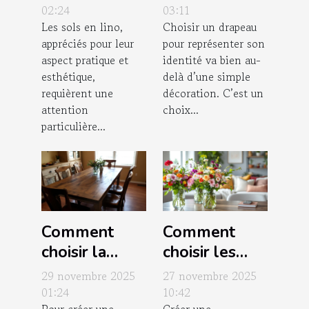
chimiques sur
représenter
02:24
03:11
Les sols en lino,
Choisir un drapeau
les sols en
votre
appréciés pour leur
pour représenter son
lino ?
identité?
aspect pratique et
identité va bien au-
esthétique,
delà d’une simple
requièrent une
décoration. C’est un
attention
choix...
particulière...
Comment
Comment
choisir la
choisir les
table à
meilleures
29 novembre 2025
27 novembre 2025
manger
compositions
01:24
10:42