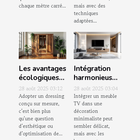
chaque mètre carré...
mais avec des
techniques
adaptées...
Les avantages
Intégration
écologiques
harmonieuse
des dressings
d'un meuble
28 août 2025 03:12
28 août 2025 03:04
conçus sur
TV dans une
Adopter un dressing
Intégrer un meuble
conçu sur mesure,
TV dans une
mesure
décoration
c’est bien plus
décoration
minimaliste
qu’une question
minimaliste peut
d’esthétique ou
sembler délicat,
d’optimisation de...
mais avec les