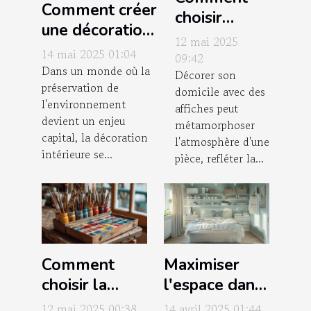
Comment créer
choisir
une décoration
l'affiche
12 mai 2025
intérieure
14 mai 2025 01:04
parfaite
09:42
écoresponsable
Dans un monde où la
Décorer son
pour chaque
préservation de
domicile avec des
pièce de
l'environnement
affiches peut
votre
devient un enjeu
métamorphoser
maison
capital, la décoration
l'atmosphère d'une
intérieure se...
pièce, refléter la...
Comment
Maximiser
choisir la
l'espace dans
meilleure
une petite
12 mai 2025 00:38
14 avril 2025 01:44