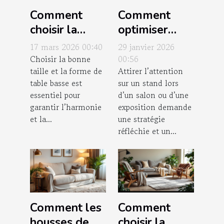
Comment
Comment
choisir la
optimiser
taille et la
l'agencement
17 mars 2026 00:40
29 janvier 2026
forme idéale
de votre
Choisir la bonne
00:56
taille et la forme de
Attirer l’attention
de votre table
stand pour
table basse est
sur un stand lors
basse ?
maximiser
essentiel pour
d’un salon ou d’une
l'attraction ?
garantir l’harmonie
exposition demande
et la...
une stratégie
réfléchie et un...
Comment les
Comment
housses de
choisir la