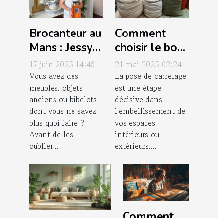
Brocanteur au
Comment
Mans : Jessy
choisir le bon
Jeulin, la
mortier pour
17 juin 2025 14:46
21 mai 2025 02:24
référence
vos joints de
Vous avez des
La pose de carrelage
meubles, objets
est une étape
locale !
carrelage
anciens ou bibelots
décisive dans
dont vous ne savez
l'embellissement de
plus quoi faire ?
vos espaces
Avant de les
intérieurs ou
oublier...
extérieurs....
Comment