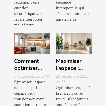
seulement une
élégance
votre
?
question
intemporelle qui
propriété?
d’esthétique. Un
séduit de nombreux
ravalement bien
amateurs de...
réalisé peut...
Comment
Maximiser
optimiser
l'espace :
l'espace dans
techniques et
1 octobre 2025 11:00
25 septembre 2025
une petite
astuces
Optimiser l'espace
00:36
dans une petite
Optimiser l'espace à
cuisine ?
d'optimisation
cuisine peut
la maison ou au
transformer votre
travail n'est jamais
quotidien et rendre
une tâche aisée,