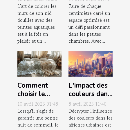
peinture
chambre :
L'art de colorer les
Faire de chaque
murs de son nid
centimètre carré un
aquarelle
astuces et
douillet avec des
espace optimisé est
pour votre
conseils
teintes aquatiques
un défi passionnant
maison
est à la fois un
dans les petites
plaisir et un...
chambres. Avec...
Comment
L'impact des
choisir le
couleurs dans
meilleur
les posters de
10 avril 2025 01:48
8 avril 2025 11:40
grammage
villes pour
Lorsqu'il s'agit de
Décrypter l'influence
garantir une bonne
des couleurs dans les
pour votre
l'ambiance
nuit de sommeil, le
affiches urbaines est
housse de
d'une pièce