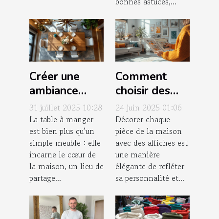
bonnes astuces,...
Créer une
Comment
ambiance
choisir des
unique avec
affiches pour
31 juillet 2025 10:28
24 juin 2025 01:06
votre table à
chaque pièce
La table à manger
Décorer chaque
est bien plus qu’un
pièce de la maison
manger
de la maison
simple meuble : elle
avec des affiches est
incarne le cœur de
une manière
la maison, un lieu de
élégante de refléter
partage...
sa personnalité et...