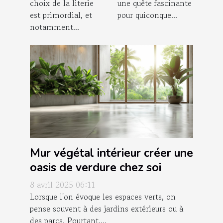
choix de la literie
une quête fascinante
couette en lin
est primordial, et
pour quiconque...
notamment...
Mur végétal intérieur créer une
oasis de verdure chez soi
8 avril 2025 06:11
Lorsque l'on évoque les espaces verts, on
pense souvent à des jardins extérieurs ou à
des parcs. Pourtant,...