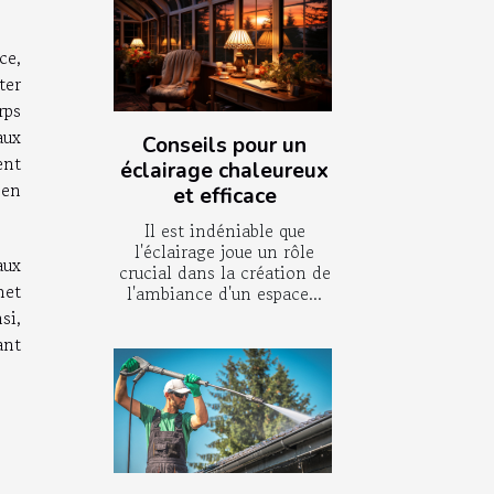
ce,
ter
rps
aux
Conseils pour un
ent
éclairage chaleureux
 en
et efficace
Il est indéniable que
l'éclairage joue un rôle
aux
crucial dans la création de
met
l'ambiance d'un espace...
si,
ant