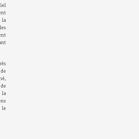
iel
ent
 la
les
ent
ant
rés
 de
hé,
 de
 la
ons
 le