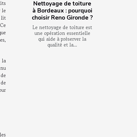
its
Nettoyage de toiture
 le
à Bordeaux : pourquoi
choisir Reno Gironde ?
lit
 Ce
Le nettoyage de toiture est
que
une opération essentielle
qui aide à préserver la
es,
qualité et la...
 la
nnu
 de
 de
our
les