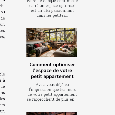
Faire de chaque centimètre
carré un espace optimisé
chi
est un défi passionnant
 ou
dans les petites...
nde
 un
ces
es,
Comment optimiser
l'espace de votre
ble
petit appartement
e à
Avez-vous déjà eu
 de
l'impression que les murs
ons
de votre petit appartement
les
se rapprochent de plus en...
ets
 un