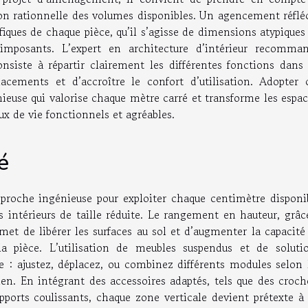
ation rationnelle des volumes disponibles. Un agencement réflé
iques de chaque pièce, qu’il s’agisse de dimensions atypiques
 imposants. L’expert en architecture d’intérieur recomma
nsiste à répartir clairement les différentes fonctions dans
lacements et d’accroître le confort d’utilisation. Adopter 
euse qui valorise chaque mètre carré et transforme les espac
ux de vie fonctionnels et agréables.
é
pproche ingénieuse pour exploiter chaque centimètre disponi
 intérieurs de taille réduite. Le rangement en hauteur, grâc
rmet de libérer les surfaces au sol et d’augmenter la capacité
a pièce. L’utilisation de meubles suspendus et de soluti
e : ajustez, déplacez, ou combinez différents modules selon 
ien. En intégrant des accessoires adaptés, tels que des croch
ports coulissants, chaque zone verticale devient prétexte à